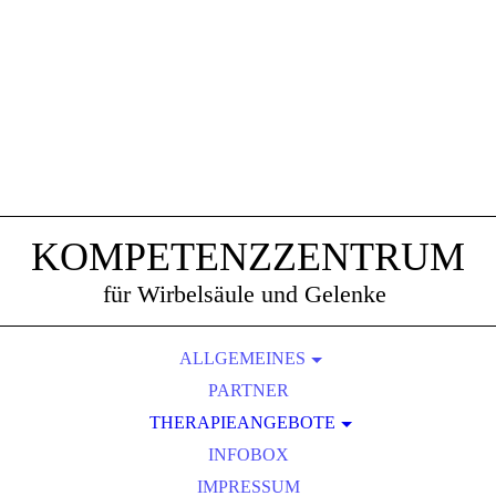
KOMPETENZZENTRUM
für Wirbelsäule und Gelenke
ALLGEMEINES
AKTUELLES
PARTNER
THERAPIEANGEBOTE
DAS TEAM
AUSLEITUNGSVERFAHREN
ERSTUNTERSUCHUNG
INFOBOX
BEMER-GEFÄSS-THERAPIE
STELLENANGEBOT
IMPRESSUM