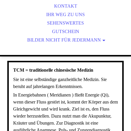
UNSERE PHILOSOPHIE
BLUTEGEL-THERAPIE
KONTAKT
CRANIOSAKRALE THERAPIE
IHR WEG ZU UNS
SEHENSWERTES
FOI
KINESIOTAPING
GUTSCHEIN
BILDER NICHT FÜR JEDERMANN
NEURALTHERAPIE
BILDANFORDERUNG ULCUS
OHRAKUPUNKTUR
BILDANFORDERUNG BLUTEGEL FOTOS/
SCHRÖPFKOPFBEHANDLUNG
TCM = TRADITIONELLE CHINESISCHE MEDIZIN
TCM = traditionelle chinesische Medizin
Sie ist eine selbständige ganzheitliche Medizin. Sie
beruht auf jahrelangen Erkenntnissen.
In Energiebahnen ( Meridianen ) fließt Energie (Qi),
wenn dieser Fluss gestört ist, kommt der Körper aus dem
Gleichgewicht und wird krank. Ziel ist es, den Fluss
wieder herzustellen. Dazu nutzt man die Akupunktur,
Kräuter und Übungen. Zur Diagnostik ist eine
ausführliche Anamnese, Puls- und Zungendiagnostik