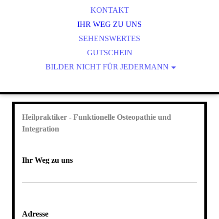
UNSERE PHILOSOPHIE
BLUTEGEL-THERAPIE
KONTAKT
CRANIOSAKRALE THERAPIE
IHR WEG ZU UNS
SEHENSWERTES
FOI
KINESIOTAPING
GUTSCHEIN
BILDER NICHT FÜR JEDERMANN
NEURALTHERAPIE
BILDANFORDERUNG ULCUS
OHRAKUPUNKTUR
BILDANFORDERUNG BLUTEGEL FOTOS/
SCHRÖPFKOPFBEHANDLUNG
TCM = TRADITIONELLE CHINESISCHE MEDIZIN
Heilpraktiker - Funktionelle Osteopathie und
Integration
Ihr Weg zu uns
Adresse