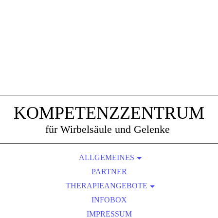
KOMPETENZZENTRUM
für Wirbelsäule und Gelenke
ALLGEMEINES
AKTUELLES
PARTNER
THERAPIEANGEBOTE
DAS TEAM
AUSLEITUNGSVERFAHREN
ERSTUNTERSUCHUNG
INFOBOX
BEMER-GEFÄSS-THERAPIE
STELLENANGEBOT
IMPRESSUM