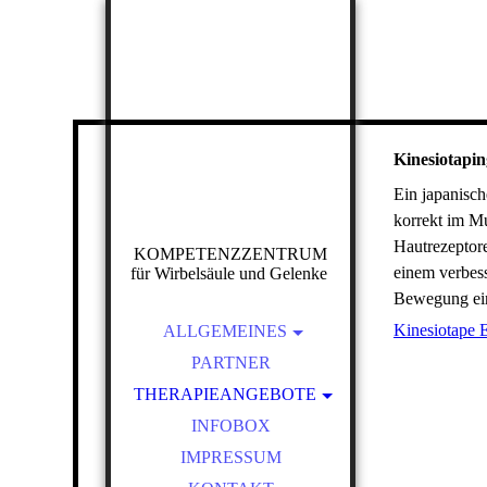
Kinesiotapin
Ein japanisc
korrekt im Mu
Hautrezeptor
KOMPETENZZENTRUM
einem verbess
für Wirbelsäule und Gelenke
Bewegung ei
Kinesiotape E
ALLGEMEINES
AKTUELLES
PARTNER
THERAPIEANGEBOTE
DAS TEAM
AUSLEITUNGSVERFAHRE
ERSTUNTERSUCHUNG
INFOBOX
N
STELLENANGEBOT
IMPRESSUM
BEMER-GEFÄSS-THERAPIE