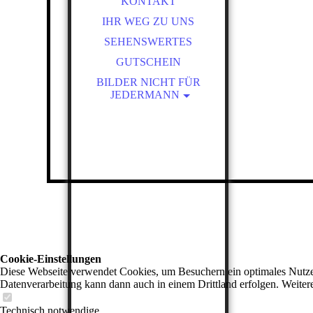
UNSERE PHILOSOPHIE
KONTAKT
BLUTEGEL-THERAPIE
IHR WEG ZU UNS
CRANIOSAKRALE
SEHENSWERTES
THERAPIE
GUTSCHEIN
FOI
BILDER NICHT FÜR
KINESIOTAPING
JEDERMANN
NEURALTHERAPIE
BILDANFORDERUNG
OHRAKUPUNKTUR
ULCUS
SCHRÖPFKOPFBEHANDLU
BILDANFORDERUNG
BLUTEGEL FOTOS/
NG
TCM = TRADITIONELLE
CHINESISCHE MEDIZIN
Cookie-Einstellungen
Diese Webseite verwendet Cookies, um Besuchern ein optimales Nutzerer
Datenverarbeitung kann dann auch in einem Drittland erfolgen. Weiter
Technisch notwendige